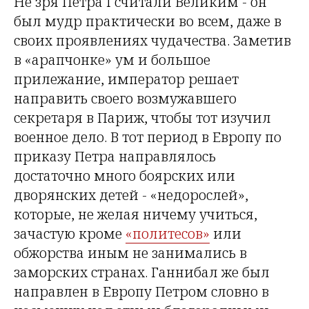
Не зря Петра I считали Великим - он
был мудр практически во всем, даже в
своих проявлениях чудачества. Заметив
в «арапчонке» ум и большое
прилежание, император решает
направить своего возмужавшего
секретаря в Париж, чтобы тот изучил
военное дело. В тот период в Европу по
приказу Петра направлялось
достаточно много боярских или
дворянских детей - «недорослей»,
которые, не желая ничему учиться,
зачастую кроме
«политесов»
или
обжорства иным не занимались в
заморских странах. Ганнибал же был
направлен в Европу Петром словно в