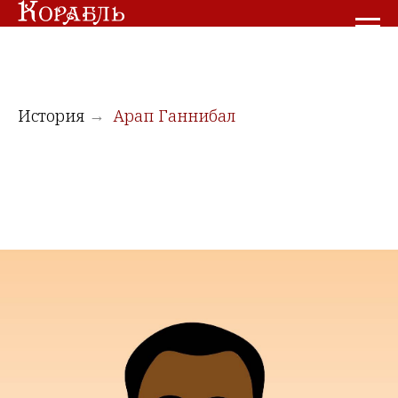
История
Арап Ганнибал
→