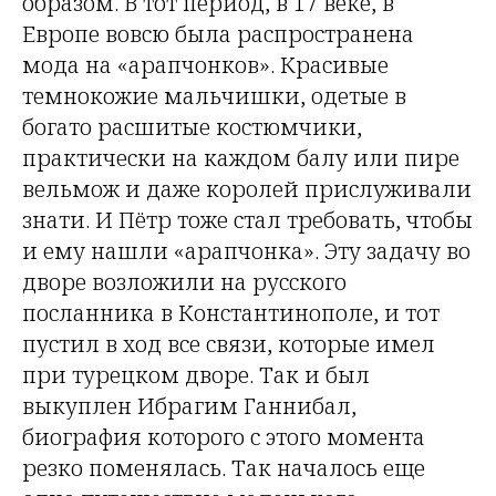
образом. В тот период, в 17 веке, в
Европе вовсю была распространена
мода на «арапчонков». Красивые
темнокожие мальчишки, одетые в
богато расшитые костюмчики,
практически на каждом балу или пире
вельмож и даже королей прислуживали
знати. И Пётр тоже стал требовать, чтобы
и ему нашли «арапчонка». Эту задачу во
дворе возложили на русского
посланника в Константинополе, и тот
пустил в ход все связи, которые имел
при турецком дворе. Так и был
выкуплен Ибрагим Ганнибал,
биография которого с этого момента
резко поменялась. Так началось еще